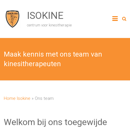
Ga
naar
ISOKINE
de
inhoud
centrum voor kinesitherapie
Maak kennis met ons team van
kinesitherapeuten
Home Isokine
»
Ons team
Welkom bij ons toegewijde