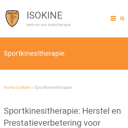
Ga
naar
ISOKINE
de
inhoud
centrum voor kinesitherapie
Sportkinesitherapie
Home Isokine
»
Sportkinesitherapie
Sportkinesitherapie: Herstel en
Prestatieverbetering voor