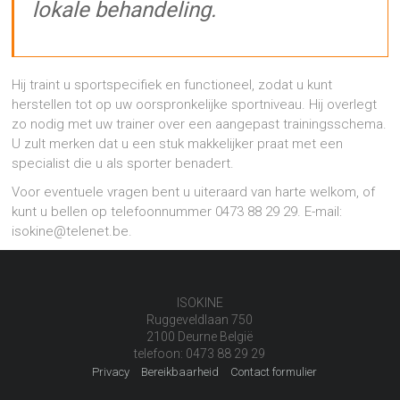
lokale behandeling.
Hij traint u sportspecifiek en functioneel, zodat u kunt
herstellen tot op uw oorspronkelijke sportniveau. Hij overlegt
zo nodig met uw trainer over een aangepast trainingsschema.
U zult merken dat u een stuk makkelijker praat met een
specialist die u als sporter benadert.
Voor eventuele vragen bent u uiteraard van harte welkom, of
kunt u bellen op telefoonnummer 0473 88 29 29. E-mail:
isokine@telenet.be.
ISOKINE
Ruggeveldlaan 750
2100 Deurne België
telefoon: 0473 88 29 29
Privacy
Bereikbaarheid
Contact formulier